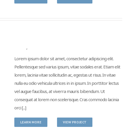
Iaculis Eu Gigni
Branding
,
Design
Lorem ipsum dolor sit amet, consectetur adipiscing elit.
Pellentesque sed varius ipsum, vitae sodales erat. Etiam elit
lorem, lacinia vitae sollicitudin ac, egestas ut risus. In vitae
nulla eu odio vehicula ultrices in in ipsum. In porttitor lectus
vel augue faucibus, at viverra mauris bibendum. Ut
consequat at lorem non scelerisque. Cras commodo lacinia
orci [...]
LEARN MORE
VIEW PROJECT