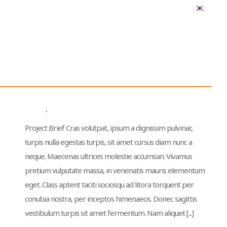
Branding Harmony
Branding
,
Design
Project Brief Cras volutpat, ipsum a dignissim pulvinar,
turpis nulla egestas turpis, sit amet cursus diam nunc a
neque. Maecenas ultrices molestie accumsan. Vivamus
pretium vulputate massa, in venenatis mauris elementum
eget. Class aptent taciti sociosqu ad litora torquent per
conubia nostra, per inceptos himenaeos. Donec sagittis
vestibulum turpis sit amet fermentum. Nam aliquet [...]