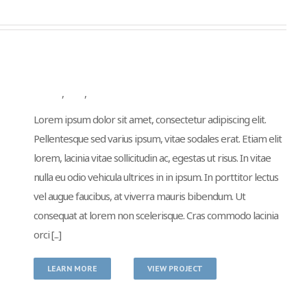
Duis Imperdiet Malis
Branding
,
Design
,
Mobile
Lorem ipsum dolor sit amet, consectetur adipiscing elit.
Pellentesque sed varius ipsum, vitae sodales erat. Etiam elit
lorem, lacinia vitae sollicitudin ac, egestas ut risus. In vitae
nulla eu odio vehicula ultrices in in ipsum. In porttitor lectus
vel augue faucibus, at viverra mauris bibendum. Ut
consequat at lorem non scelerisque. Cras commodo lacinia
orci [...]
LEARN MORE
VIEW PROJECT