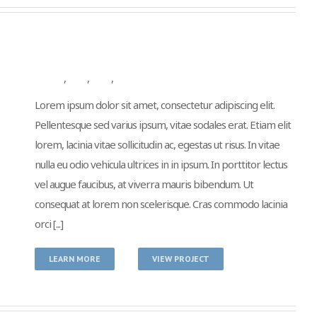
Non Mattis Tortor
Branding
,
Design
,
Mobile
,
WordPress
Lorem ipsum dolor sit amet, consectetur adipiscing elit.
Pellentesque sed varius ipsum, vitae sodales erat. Etiam elit
lorem, lacinia vitae sollicitudin ac, egestas ut risus. In vitae
nulla eu odio vehicula ultrices in in ipsum. In porttitor lectus
vel augue faucibus, at viverra mauris bibendum. Ut
consequat at lorem non scelerisque. Cras commodo lacinia
orci [...]
LEARN MORE
VIEW PROJECT