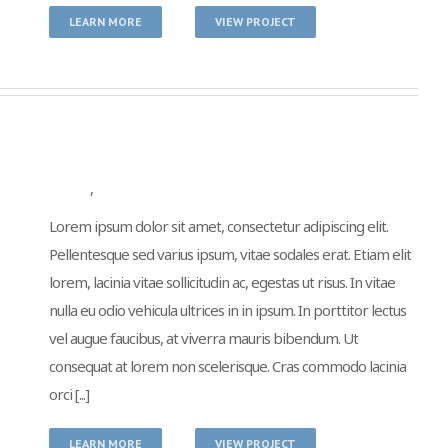
LEARN MORE
VIEW PROJECT
Proin Tortor Orcus
Branding
,
Design
Lorem ipsum dolor sit amet, consectetur adipiscing elit.
Pellentesque sed varius ipsum, vitae sodales erat. Etiam elit
lorem, lacinia vitae sollicitudin ac, egestas ut risus. In vitae
nulla eu odio vehicula ultrices in in ipsum. In porttitor lectus
vel augue faucibus, at viverra mauris bibendum. Ut
consequat at lorem non scelerisque. Cras commodo lacinia
orci [...]
LEARN MORE
VIEW PROJECT